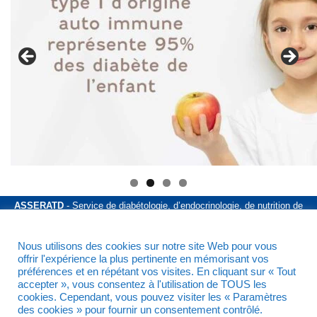
ASSERATD
- Service de diabétologie, d’endocrinologie, de nutrition de
l’hôpital Lariboisière - 2 Rue Ambroise Paré - 75010 Paris - Téléphone
01 49 95 90 20
Nous utilisons des cookies sur notre site Web pour vous
Mentions légales
Politique de confidentialité
offrir l'expérience la plus pertinente en mémorisant vos
préférences et en répétant vos visites. En cliquant sur « Tout
Nous contacter
accepter », vous consentez à l'utilisation de TOUS les
cookies. Cependant, vous pouvez visiter les « Paramètres
des cookies » pour fournir un consentement contrôlé.