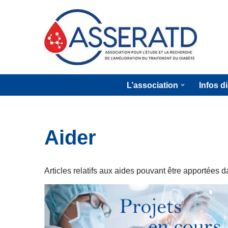
Aller
au
contenu
L’association
Infos d
Aider
Articles relatifs aux aides pouvant être apportées 