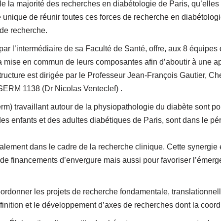
 la majorité des recherches en diabétologie de Paris, qu’elles s
é unique de réunir toutes ces forces de recherche en diabétolog
 de recherche.
is, par l’intermédiaire de sa Faculté de Santé, offre, aux 8 équ
ant la mise en commun de leurs composantes afin d’aboutir à une a
 structure est dirigée par le Professeur Jean-François Gautier, C
NSERM 1138 (Dr Nicolas Venteclef) .
rm) travaillant autour de la physiopathologie du diabète sont p
des enfants et des adultes diabétiques de Paris, sont dans le pé
ement dans le cadre de la recherche clinique. Cette synergie e
n de financements d’envergure mais aussi pour favoriser l’émer
ordonner les projets de recherche fondamentale, translationnelle
éfinition et le développement d’axes de recherches dont la coordi