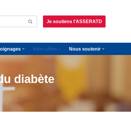
Je soutiens l'ASSERATD
oignages
Infos utiles
Nous soutenir
 du diabète