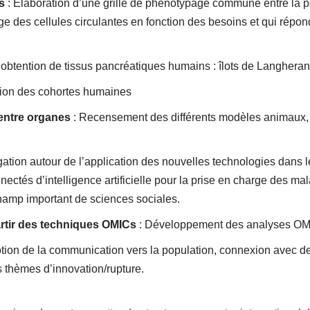
s
: Élaboration d’une grille de phénotypage commune entre la péd
e des cellules circulantes en fonction des besoins et qui répon
 d’obtention de tissus pancréatiques humains : îlots de Langhera
ition des cohortes humaines
 entre organes
: Recensement des différents modèles animaux, de
ation autour de l’application des nouvelles technologies dans l
connectés d’intelligence artificielle pour la prise en charge des m
hamp important de sciences sociales.
artir des techniques OMICs
: Développement des analyses O
tion de la communication vers la population, connexion avec de 
 thèmes d’innovation/rupture.