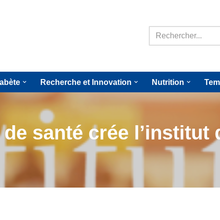
iabète
Recherche et Innovation
Nutrition
Tem
 de santé crée l’institut