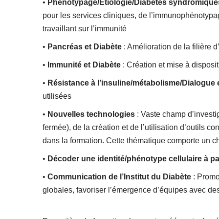
•
Phénotypage/Etiologie/Diabètes syndromique
pour les services cliniques, de l’immunophénotypag
travaillant sur l’immunité
•
Pancréas et Diabète
: Amélioration de la filière
•
Immunité et Diabète
: Création et mise à dispos
•
Résistance à l’insuline/métabolisme/Dialogue
utilisées
•
Nouvelles technologies
: Vaste champ d’investig
fermée), de la création et de l’utilisation d’outils 
dans la formation. Cette thématique comporte un c
•
Décoder une identité/phénotype cellulaire à p
•
Communication de l’Institut du Diabète
: Promo
globales, favoriser l’émergence d’équipes avec des