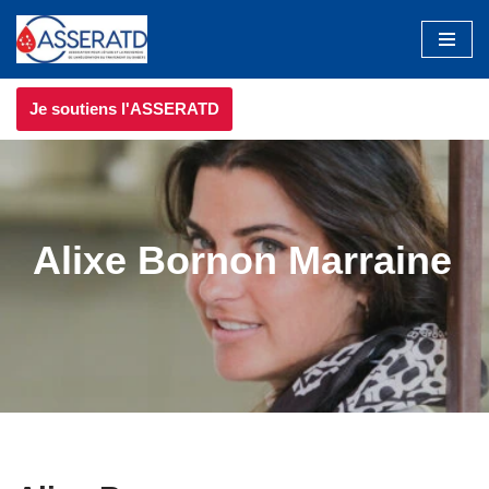
Aller
au
Je soutiens l'ASSERATD
contenu
Alixe Bornon Marraine