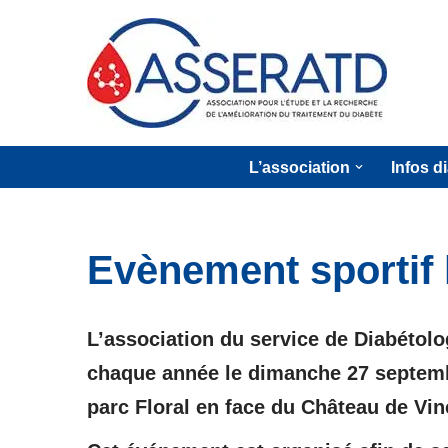
Aller
au
contenu
L’association
Infos d
Evènement sportif 
L’association du service de Diabétol
chaque année le dimanche 27 septembr
parc Floral en face du Château de Vin