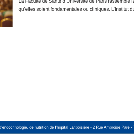
La Faculté de Santé d’Université de Paris rassemble l
qu’elles soient fondamentales ou cliniques. L’Institut
d’endocrinologie, de nutrition de l’hôpital Lariboisière - 2 Rue Ambroise Paré 