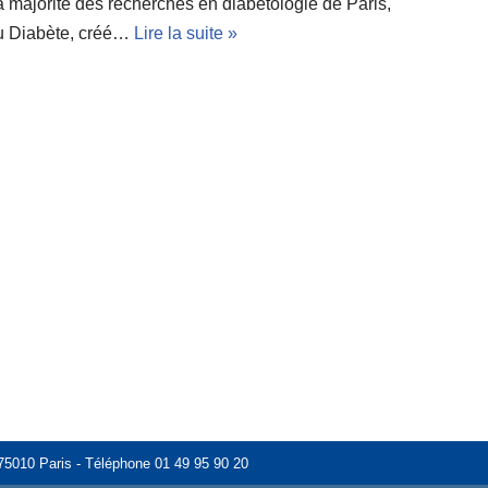
a majorité des recherches en diabétologie de Paris,
 du Diabète, créé…
Lire la suite »
- 75010 Paris - Téléphone 01 49 95 90 20