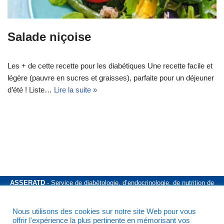
Salade niçoise
Les + de cette recette pour les diabétiques Une recette facile et
légère (pauvre en sucres et graisses), parfaite pour un déjeuner
d’été ! Liste…
Lire la suite »
ASSERATD
- Service de diabétologie, d’endocrinologie, de nutrition de
l’hôpital Lariboisière - 2 Rue Ambroise Paré - 75010 Paris - Téléphone
01 49 95 90 20
Nous utilisons des cookies sur notre site Web pour vous
Mentions légales
Politique de confidentialité
offrir l'expérience la plus pertinente en mémorisant vos