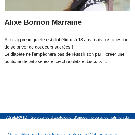
Alixe Bornon Marraine
Alixe apprend qu’elle est diabétique à 13 ans mais pas question
de se priver de douceurs sucrées !
Le diabète ne l’empêchera pas de réussir son pari : créer une
boutique de pâtisseries et de chocolats et biscuits …
ASSERATD
- Service de diabétologie, d’endocrinologie, de nutrition de
l’hôpital Lariboisière - 2 Rue Ambroise Paré - 75010 Paris - Téléphone
01 49 95 90 20
Nous utilisons des cookies sur notre site Web pour vous