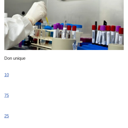
Don unique
10
75
25