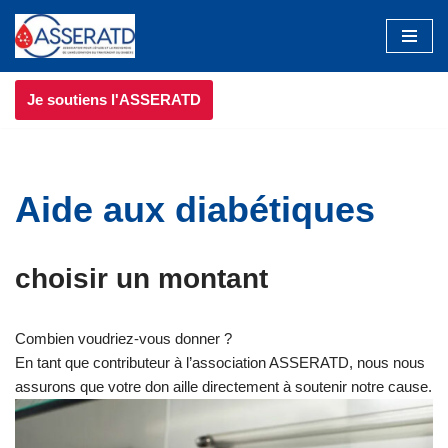
Aller
au
Je soutiens l'ASSERATD
contenu
Aide aux diabétiques
choisir un montant
Combien voudriez-vous donner ?
En tant que contributeur à l’association ASSERATD, nous nous
assurons que votre don aille directement à soutenir notre cause.